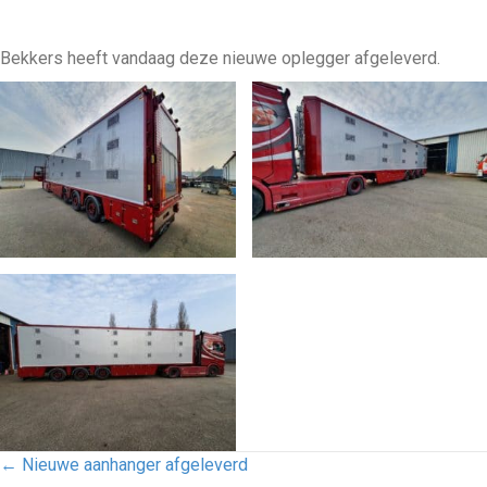
Bekkers heeft vandaag deze nieuwe oplegger afgeleverd.
POSTS
← Nieuwe aanhanger afgeleverd