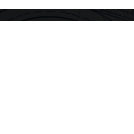
OOK GEBRUIK MAK
BEKKERS CARROSSERIEEN
Den Bulk 13
5126 PW Gilze
Tel. 0161 453004
info@bekkerscarcon.nl