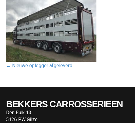
POSTS
← Nieuwe oplegger afgeleverd
NAVIGATIE
BEKKERS CARROSSERIEEN
Den Bulk 13
5126 PW Gilze
Tel. 0161 453004
info@bekkerscarcon.nl